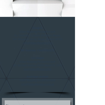
Espagne
Video Mapping Producciones®
Av. Tenerife, 2, Centre d'Affaires Marpe,
San Sebastian de los Reyes, Madrid 28702
info@VideoMapping.Pro
WA Business
+34619562072
Les Usages
Video Mapping Producciones®
801 Brickell Avenue #900 Miami FL 33131
usa@VideoMapping.Pro
Amérique centrale
Video Mapping Producciones®
info@VideoMapping.com.ve