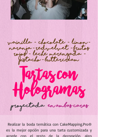
vainilla - chocolate - limon -
naranja - redvelvet - frutos
rojos -
leche merengada -
pistacho - buttercream
Tartas con
Hologramas
proyectada
en ambas caras
Realizar la boda temática con CakeMapping.Pro®
es la mejor opción para una tarta customizada y
acorde con el resto de la decoración, algo